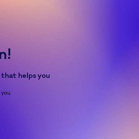
n!
 that helps you
 you