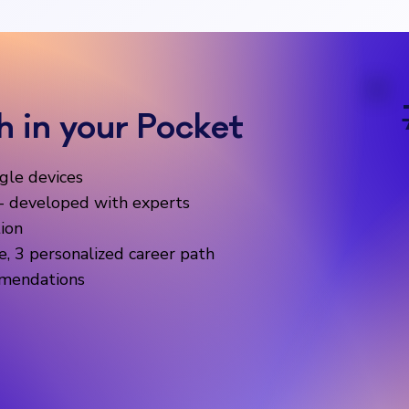
h in your Pocket
gle devices
s - developed with experts
tion
e, 3 personalized career path
mmendations