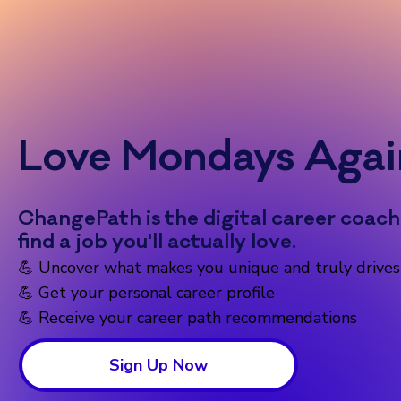
Love Mondays Agai
ChangePath is the digital career coach
find a job you'll actually love.
💪 Uncover what makes you unique and truly drives
💪 Get your personal career profile
💪 Receive your career path recommendations
Sign Up Now