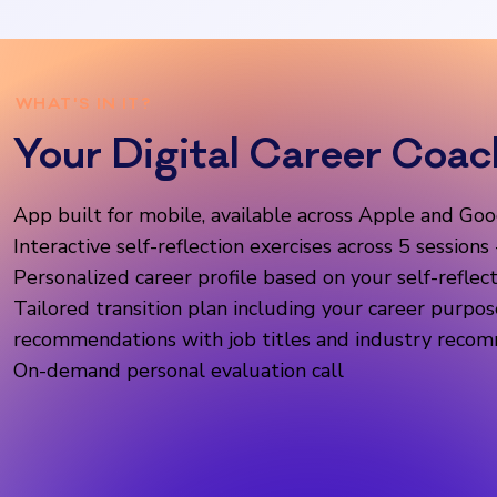
WHAT'S IN IT?
Your Digital Career Coac
App built for mobile, available across Apple and Goo
Interactive self-reflection exercises across 5 session
Personalized career profile based on your self-reflec
Tailored transition plan including your career purpos
recommendations with job titles and industry reco
On-demand personal evaluation call