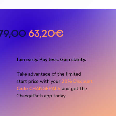
79,00
63,20€
Join early. Pay less. Gain clarity.
Take advantage of
the limited
start price with your
20% Discount
Code CHANGEPALS
and get the
ChangePath app today.