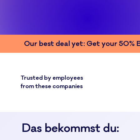
Our best deal yet: Get your 50%
Trusted by employees
from these companies
Das bekommst du: