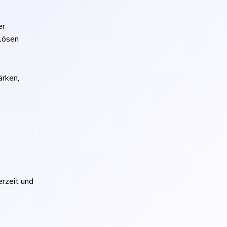
er
lösen
ärken,
erzeit und